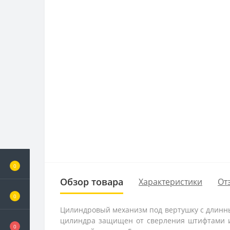
0
Обзор товара
Характеристики
От
0
Цилиндровый механизм под вертушку с длинны
цилиндра защищен от сверления штифтами из
0