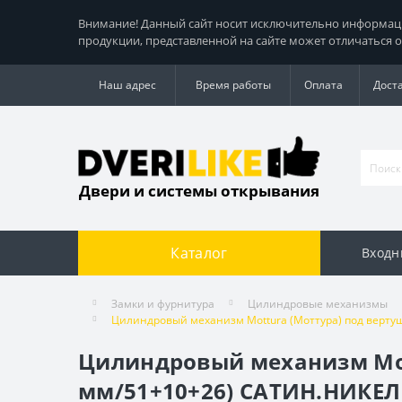
Внимание! Данный сайт носит исключительно информацио
продукции, представленной на сайте может отличаться о
Наш адрес
Время работы
Оплата
Дост
Двери и системы открывания
Каталог
Входн
Замки и фурнитура
Цилиндровые механизмы
Цилиндровый механизм Mottura (Моттура) под вертушк
Цилиндровый механизм Mott
мм/51+10+26) САТИН.НИКЕЛЬ