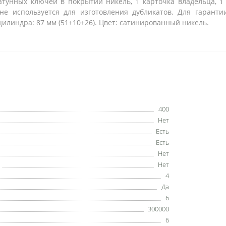
тунных ключей в покрытии никель, 1 карточка владельца, 1
не используется для изготовления дубликатов. Для гарант
цилиндра: 87 мм (51+10+26). Цвет: сатинированный никель.
400
Нет
Есть
Есть
Нет
Нет
4
Да
6
300000
6