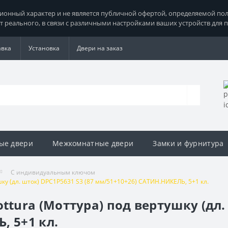
нный характер и не является публичной офертой, определяемой поло
т реального, в связи с различными настройками ваших устройств для 
авка
Установка
Двери на заказ
ые двери
Межкомнатные двери
Замки и фурнитура
С индивидуальным ключом
у (дл. шток) DPC1P5631 S3 (87 мм/51+10+26) САТИН.НИКЕЛЬ, 5+1 кл.
ura (Моттура) под вертушку (дл. 
, 5+1 кл.