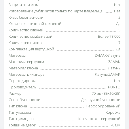
Защита от излома
Нет
Изготовление дубликатов только по карте владельца
Нет
Класс безопасности
2
Ключ с пластиковой головкой
Да
Количество ключей
5
Количество комбинаций
Более 78 000
Количество пинов
7
Комплектация вертушкой
Да
Материал
ZAMAK/Латунь
Материал вертушки
ZAMAK
Материал ключа
Латунь
Материал цилиндра
Латунь/ZAMAK
Перекодировка
Нет
Производитель
PUNTO
Размер
70 мм (35x10x25)
Способ установки
Для ручной установки
Тип ключа
Перфорированный
Тип упаковки
Коробка
Тип цилиндра
Ключ-шток с вертушкой
Толщина двери
70 мм