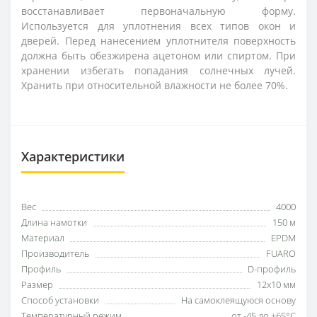
восстанавливает первоначальную форму.
Используется для уплотнения всех типов окон и
дверей. Перед нанесением уплотнителя поверхность
должна быть обезжирена ацетоном или спиртом. При
хранении избегать попадания солнечных лучей.
Хранить при относительной влажности не более 70%.
Характеристики
Вес
4000
Длина намотки
150 м
Материал
EPDM
Производитель
FUARO
Профиль
D-профиль
Размер
12х10 мм
Способ установки
На самоклеящуюся основу
Температурный режим
от -45 до +65°С