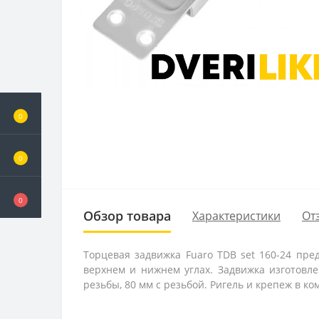
0
0
0
Обзор товара
Характеристики
От
Торцевая задвижка Fuaro TDB set 160-24 пре
верхнем и нижнем углах. Задвижка изготовле
резьбы, 80 мм с резьбой. Ригель и крепеж в ком