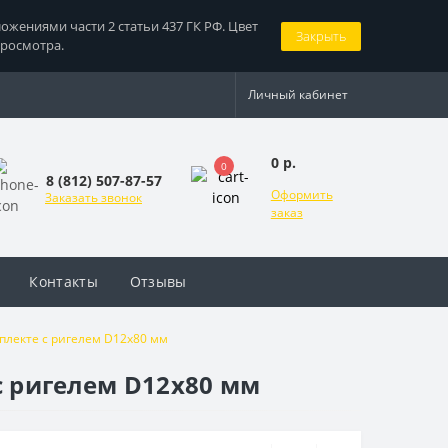
жениями части 2 статьи 437 ГК РФ. Цвет
Закрыть
просмотра.
Личный кабинет
0 р.
0
8 (812) 507-87-57
Оформить
Заказать звонок
заказ
Контакты
Отзывы
мплекте с ригелем D12x80 мм
с ригелем D12x80 мм