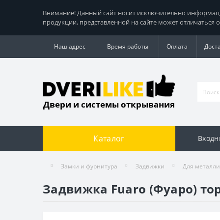
Внимание! Данный сайт носит исключительно информацио
продукции, представленной на сайте может отличаться о
Наш адрес
Время работы
Оплата
Дост
Двери и системы открывания
Каталог
Входн
Замки и фурнитура
Задвижки
Для металли
Задвижка Fuaro (Фуаро) тор