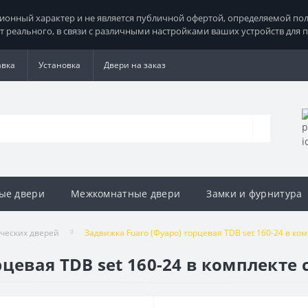
нный характер и не является публичной офертой, определяемой поло
т реального, в связи с различными настройками ваших устройств для 
авка
Установка
Двери на заказ
ые двери
Межкомнатные двери
Замки и фурнитура
ческих дверей
Задвижка Fuaro (Фуаро) торцевая TDB set 160-24 в ко
цевая TDB set 160-24 в комплекте 