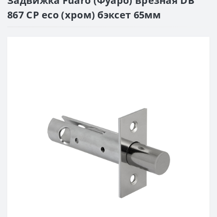
Задвижка Fuaro (Фуаро) врезная DB
867 CP eco (хром) бэксет 65мм