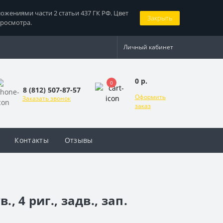
жениями части 2 статьи 437 ГК РФ. Цвет
Закрыть
просмотра.
Личный кабинет
0 р.
0
8 (812) 507-87-57
Оформить
Заказать звонок
заказ
Контакты
Отзывы
 4 риг., задв., зап.