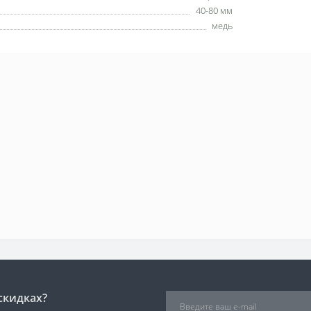
40-80 мм
медь
скидках?