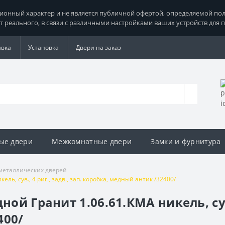
нный характер и не является публичной офертой, определяемой поло
т реального, в связи с различными настройками ваших устройств для 
авка
Установка
Двери на заказ
ые двери
Межкомнатные двери
Замки и фурнитура
металлических дверей
ль, сув., 4 риг., задв., зап. коробка, медный антик /32400/
ой Гранит 1.06.61.КМА никель, сув.,
400/