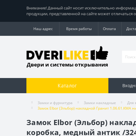
Внимание! Данный сайт носит исключительно информацио
продукции, представленной на сайте может отличаться о
Наш адрес
Время работы
Оплата
Дост
Двери и системы открывания
Каталог
Входн
Замки и фурнитура
Замки накладные
Для 
Замок Elbor (Эльбор) накладной Гранит 1.06.61.КМА нике
Замок Elbor (Эльбор) накладн
коробка, медный антик /32