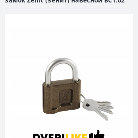
Замок Zenit (Зенит) навесной ВС1.02