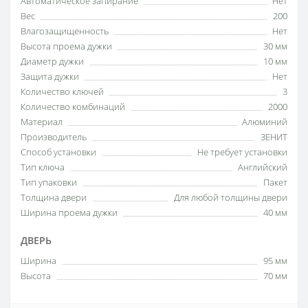
Автоматическое запирание
Нет
Вес
200
Влагозащищенность
Нет
Высота проема дужки
30 мм
Диаметр дужки
10 мм
Защита дужки
Нет
Количество ключей
3
Количество комбинаций
2000
Материал
Алюминий
Производитель
ЗЕНИТ
Способ установки
Не требует установки
Тип ключа
Английский
Тип упаковки
Пакет
Толщина двери
Для любой толщины двери
Ширина проема дужки
40 мм
ДВЕРЬ
Ширина
95 мм
Высота
70 мм