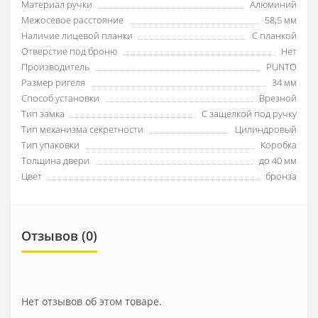
Материал ручки
Алюминий
Межосевое расстояние
58,5 мм
Наличие лицевой планки
С планкой
Отверстие под броню
Нет
Производитель
PUNTO
Размер ригеля
34 мм
Способ установки
Врезной
Тип замка
С защелкой под ручку
Тип механизма секретности
Цилиндровый
Тип упаковки
Коробка
Толщина двери
до 40 мм
Цвет
бронза
Отзывов (0)
Нет отзывов об этом товаре.