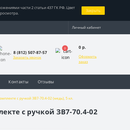
жениями части 2 статьи 437 ГК РФ. Цвет
Закрыть
просмотра.
Личный кабинет
0 р.
0
8 (812) 507-87-57
Оформить
Заказать звонок
заказ
Контакты
Отзывы
плекте с ручкой ЗВ7-70.4-02 (медь), 5 кл.
екте с ручкой ЗВ7-70.4-02