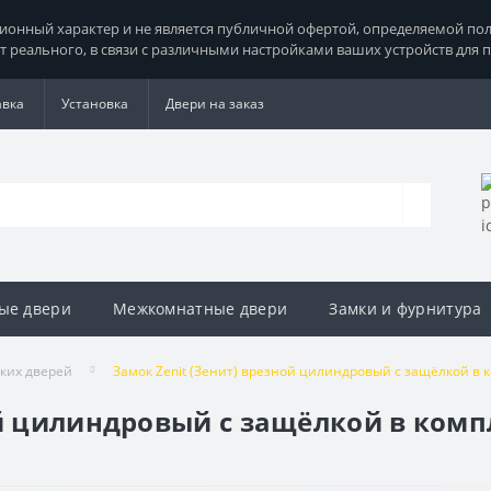
нный характер и не является публичной офертой, определяемой поло
т реального, в связи с различными настройками ваших устройств для 
авка
Установка
Двери на заказ
ые двери
Межкомнатные двери
Замки и фурнитура
гких дверей
Замок Zenit (Зенит) врезной цилиндровый с защёлкой в ком
й цилиндровый с защёлкой в компл