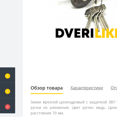
0
Обзор товара
Характеристики
От
0
Замок врезной цилиндровый с защёлкой ЗВ7-7
ручки из алюминия. Цвет ручек: медь. Цил
0
расстояние 70 мм.