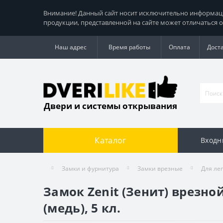
Внимание! Данный сайт носит исключительно информацио
продукции, представленной на сайте может отличаться о
Наш адрес
Время работы
Оплата
Дост
Двери и системы открывания
Каталог
Входн
Замки и фурнитура
Замки врезные
Для ле
Замок Zenit (Зенит) врезно
(медь), 5 кл.