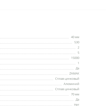
40 мм
530
2
5
15000
1
Да
ZAMAK
Сплав цинковый
Алюминий
Сплав цинковый
70 мм
Да
Нет