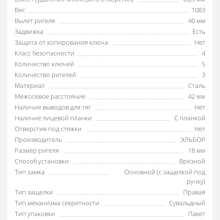
Вес
1083
Вылет ригеля
40 мм
Задвижка
Есть
Защита от копирования ключа
Нет
Класс безопасности
4
Количество ключей
5
Количество ригелей
3
Материал
Сталь
Межосевое расстояние
42 мм
Наличие выводов для тяг
Нет
Наличие лицевой планки
С планкой
Отверстия под стяжки
Нет
Производитель
ЭЛЬБОР
Размер ригеля
18 мм
Способ установки
Врезной
Тип замка
Основной (с защелкой под
ручку)
Тип защелки
Правая
Тип механизма секретности
Сувальдный
Тип упаковки
Пакет