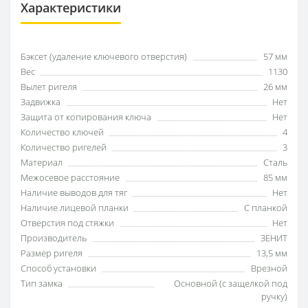
Характеристики
Бэксет (удаление ключевого отверстия)
57 мм
Вес
1130
Вылет ригеля
26 мм
Задвижка
Нет
Защита от копирования ключа
Нет
Количество ключей
4
Количество ригелей
3
Материал
Сталь
Межосевое расстояние
85 мм
Наличие выводов для тяг
Нет
Наличие лицевой планки
С планкой
Отверстия под стяжки
Нет
Производитель
ЗЕНИТ
Размер ригеля
13,5 мм
Способ установки
Врезной
Тип замка
Основной (с защелкой под
ручку)