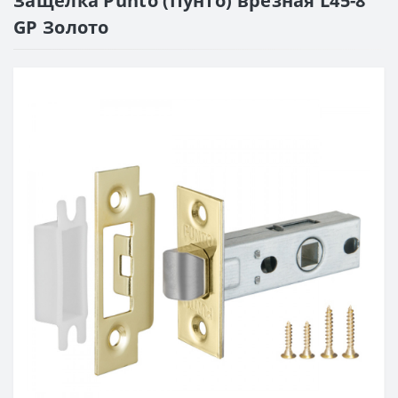
Защелка Punto (Пунто) врезная L45-8
GP Золото